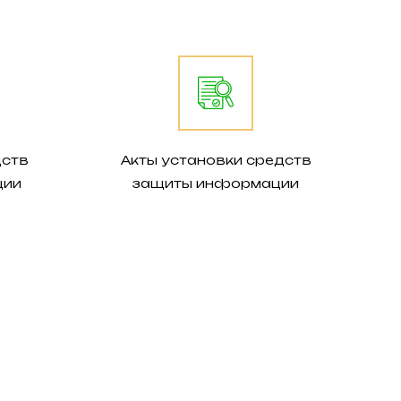
дств
Акты установки средств
ции
защиты информации